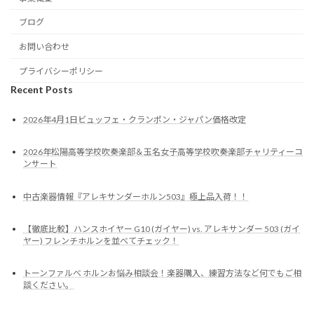
ブログ
お問い合わせ
プライバシーポリシー
Recent Posts
2026年4月1日ビュッフェ・クランポン・ジャパン価格改定
2026年松陽高等学校吹奏楽部＆玉名女子高等学校吹奏楽部チャリティーコ
ンサート
中古楽器情報『アレキサンダーホルン503』極上品入荷！！
【徹底比較】ハンスホイヤー G10 (ガイヤー) vs. アレキサンダー 503 (ガイ
ヤー) フレンチホルンを並べてチェック！
トーンファルべ ホルンお悩み相談会！楽器購入、練習方法など何でもご相
談ください。