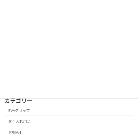
速報】ビュッフェ・クランポン、2025年
お知らせ
4月1日に価格改定！対象ブランドと詳細
を徹底解説
2025年2月21日
吹奏楽ファン必見！ 松陽高校＆玉名女子
お知らせ
高校吹奏楽部 チャリティーコンサート
2025 チケット発売開始！
2025年2月4日
カテゴリー
EVAグリップ
お手入れ用品
お知らせ