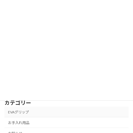
2025年3月2日
速報】ビュッフェ・クランポン、2025年
お知らせ
4月1日に価格改定！対象ブランドと詳細
を徹底解説
2025年2月21日
吹奏楽ファン必見！ 松陽高校＆玉名女子
お知らせ
高校吹奏楽部 チャリティーコンサート
2025 チケット発売開始！
2025年2月4日
カテゴリー
EVAグリップ
お手入れ用品