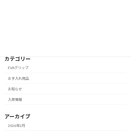
2025年2月21日
吹奏楽ファン必見！ 松陽高校＆玉名女子
お知らせ
高校吹奏楽部 チャリティーコンサート
2025 チケット発売開始！
2025年2月4日
カテゴリー
EVAグリップ
お手入れ用品
お知らせ
入荷情報
アーカイブ
2026年2月