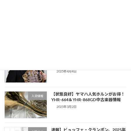
2025年7月12日
2025年トーンファルべ「ホルン、フルー
お知らせ
ト教室 受講生募集」
2025年6月17日
500円ホルン初心者講習会「講師 東京
お知らせ
都交響楽団 ホルン奏者 五十畑 勉」
2025年4月4日
【状態良好】ヤマハ人気ホルンがお得！
入荷情報
YHR-664＆YHR-868GD中古楽器情報
2025年3月2日
速報】ビュッフェ・クランポン、2025年